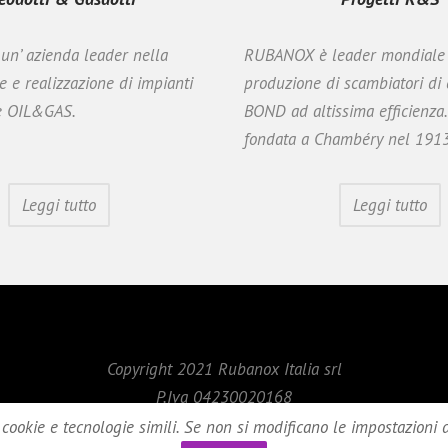
n’ azienda leader nella
RUBANOX è leader mondiale 
e e realizzazione di impianti
produzione di scambiatori di
re OIL&GAS.
BOND ad altissima efficienza. 
fondata a Chambéry nel 1913
Leggi tutto
Leggi tutto
Copyright 2021 Rubanox Italia srl
P.Iva 04230020168
info@rubanox.com
|
www.rubanox.com
 cookie e tecnologie simili. Se non si modificano le impostazioni d