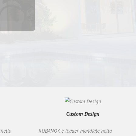
 a
 il
 Calore
Custom Design
nella
RUBANOX è leader mondiale nella