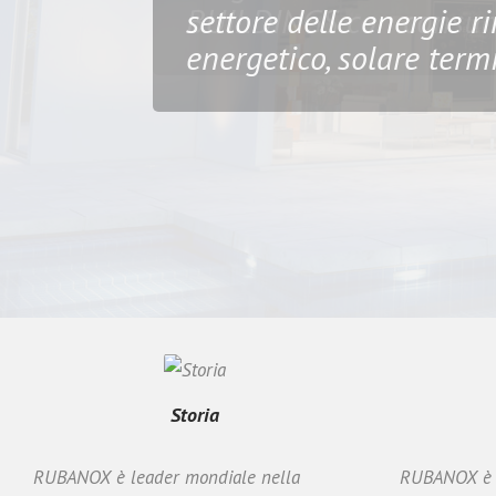
altissima efficienza per
BUILDINGS con consumi
settore delle energie rin
di energia da fonti rin
ad altissima efficienza
climatizzazione …
automobilistico, ferrovia
dimensioni standard o 
scambiatori di calore 
energetico, solare ter
magazzino.
settore dell’ elettronica
Storia
RUBANOX è leader mondiale nella
RUBANOX è l