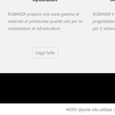
RUBANOX propone una vasta gamma di
RUBANOX è u
materiali di primissima qualità utili per la
progettazion
realizzazione di infrastrutture.
per il setto
Leggi tutto
NOTA! Questo sito utilizza i