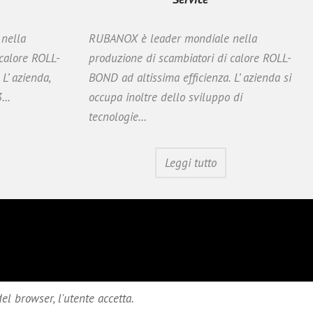
nella
RUBANOX è leader mondiale nella
 calore ROLL-
produzione di scambiatori di calore ROLL-
L’ azienda,
BOND ad altissima efficienza. L’ azienda si
...
occupa inoltre dello sviluppo di
tecnologie...
Leggi tutto
el browser, l'utente accetta.