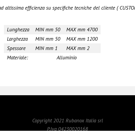
altissima efficienza su specifiche tecniche del cliente ( CUST
Lunghezza
MIN mm 50
MAX mm 4700
Larghezza
MIN mm 50
MAX mm 1200
Spessore
MIN mm 1
MAX mm 2
Materiale:
Alluminio
Copyright 2021 Rubanox Italia srl
P.Iva 04230020168